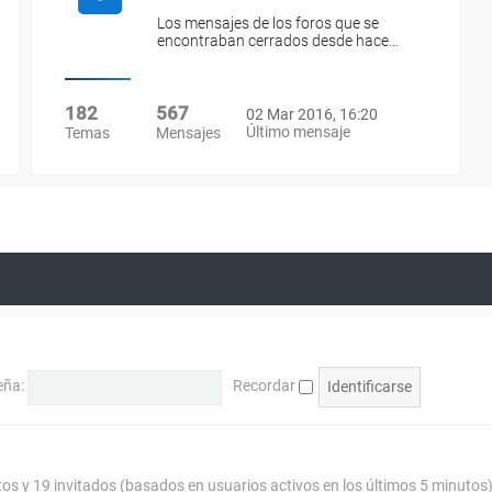
Los mensajes de los foros que se
encontraban cerrados desde hace…
182
567
02 Mar 2016, 16:20
Último mensaje
Temas
Mensajes
eña:
Recordar
tos y 19 invitados (basados en usuarios activos en los últimos 5 minutos