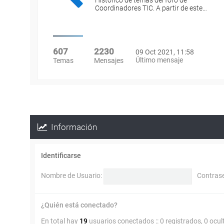
Histórico de temas del foro de
Coordinadores TIC. A partir de este…
607
2230
09 Oct 2021, 11:58
Último mensaje
Temas
Mensajes
Información
Identificarse
Nombre de Usuario:
Contras
¿Quién está conectado?
En total hay
19
usuarios conectados :: 0 registrados, 0 ocul