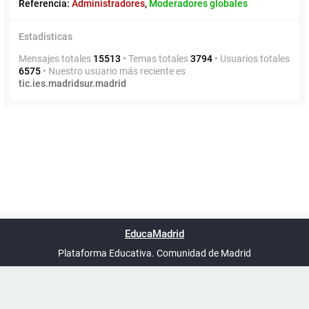
Referencia:
Administradores
,
Moderadores globales
Estadísticas
Mensajes totales
15513
• Temas totales
3794
• Usuarios totales
6575
• Nuestro usuario más reciente es
tic.ies.madridsur.madrid
Powered by
phpBB
™
Índice general
Todos los horarios
Privacidad
Borrar cookies
Condiciones
Contáctanos
EducaMadrid
Traducción al español por
phpBB España
-
son
UTC+02:00
Plataforma Educativa. Comunidad de Madrid
-
Ayuda
(en ventana nueva)
Certificación
Buzó
de
anóni