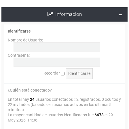
Información
Identificarse
Nombre de Usuario:
Contraseña:
Recordar
¿Quién está conectado?
En total hay
24
usuarios conectados :: 2 registrados, 0 ocultos y
22 invitados (basados en usuarios activos en los últimos 5
minutos)
La mayor cantidad de usuarios identificados fue
6673
el 29
May 2026, 14:36