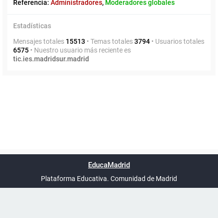
Referencia:
Administradores
,
Moderadores globales
Estadísticas
Mensajes totales
15513
• Temas totales
3794
• Usuarios totales
6575
• Nuestro usuario más reciente es
tic.ies.madridsur.madrid
Powered by
phpBB
™
Índice general
Todos los horarios
Privacidad
Borrar cookies
Condiciones
Contáctanos
EducaMadrid
Traducción al español por
phpBB España
-
son
UTC+02:00
Plataforma Educativa. Comunidad de Madrid
-
Ayuda
(en ventana nueva)
Certificación
Buzó
de
anóni