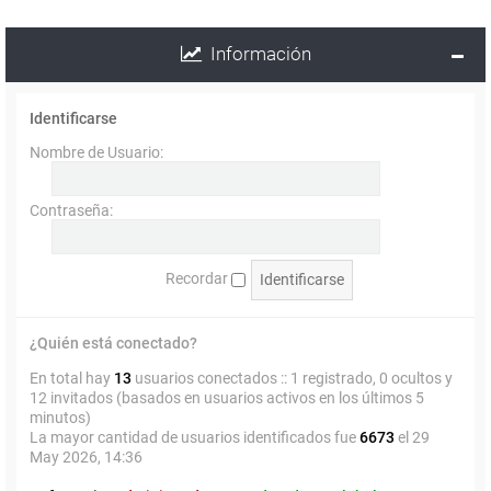
Información
Identificarse
Nombre de Usuario:
Contraseña:
Recordar
¿Quién está conectado?
En total hay
13
usuarios conectados :: 1 registrado, 0 ocultos y
12 invitados (basados en usuarios activos en los últimos 5
minutos)
La mayor cantidad de usuarios identificados fue
6673
el 29
May 2026, 14:36