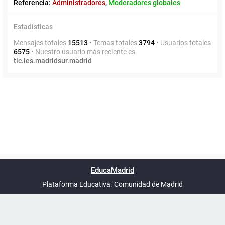
Referencia:
Administradores
,
Moderadores globales
Estadísticas
Mensajes totales
15513
• Temas totales
3794
• Usuarios totales
6575
• Nuestro usuario más reciente es
tic.ies.madridsur.madrid
Powered by
phpBB
™
Índice general
Todos los horarios
Privacidad
Borrar cookies
Condiciones
Contáctanos
EducaMadrid
Traducción al español por
phpBB España
-
son
UTC+02:00
Plataforma Educativa. Comunidad de Madrid
-
Ayuda
(en ventana nueva)
Certificación
Buzó
de
anóni