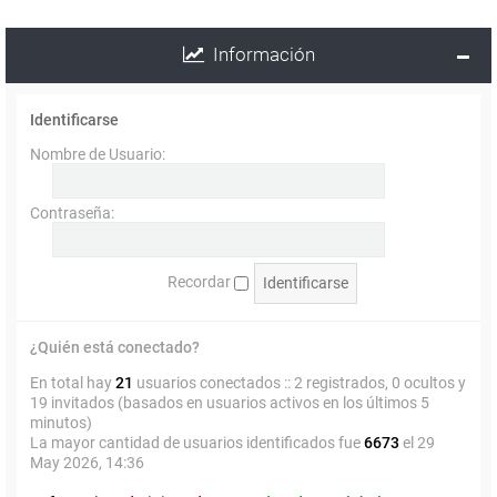
Información
Identificarse
Nombre de Usuario:
Contraseña:
Recordar
¿Quién está conectado?
En total hay
21
usuarios conectados :: 2 registrados, 0 ocultos y
19 invitados (basados en usuarios activos en los últimos 5
minutos)
La mayor cantidad de usuarios identificados fue
6673
el 29
May 2026, 14:36