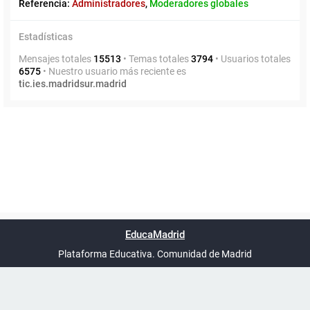
Referencia:
Administradores
,
Moderadores globales
Estadísticas
Mensajes totales
15513
• Temas totales
3794
• Usuarios totales
6575
• Nuestro usuario más reciente es
tic.ies.madridsur.madrid
Powered by
phpBB
™
Índice general
Todos los horarios
Privacidad
Borrar cookies
Condiciones
Contáctanos
EducaMadrid
Traducción al español por
phpBB España
-
son
UTC+02:00
Plataforma Educativa. Comunidad de Madrid
-
Ayuda
(en ventana nueva)
Certificación
Buzó
de
anóni