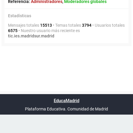
Referencia:
Administradores
,
Moderadores globales
Estadísticas
Mensajes totales
15513
• Temas totales
3794
• Usuarios totales
6575
• Nuestro usuario más reciente es
tic.ies.madridsur.madrid
Powered by
phpBB
™
Índice general
Todos los horarios
Privacidad
Borrar cookies
Condiciones
Contáctanos
EducaMadrid
Traducción al español por
phpBB España
-
son
UTC+02:00
Plataforma Educativa. Comunidad de Madrid
-
Ayuda
(en ventana nueva)
Certificación
Buzó
de
anóni