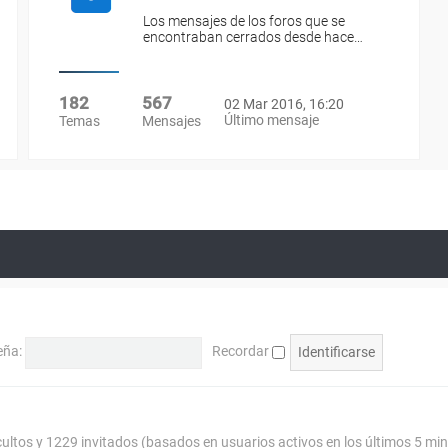
Los mensajes de los foros que se
encontraban cerrados desde hace…
182
567
02 Mar 2016, 16:20
Último mensaje
Temas
Mensajes
eña:
Recordar
cultos y 1229 invitados (basados en usuarios activos en los últimos 5 mi