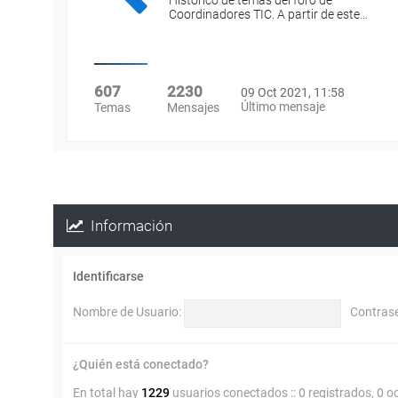
Histórico de temas del foro de
Coordinadores TIC. A partir de este…
607
2230
09 Oct 2021, 11:58
Último mensaje
Temas
Mensajes
Información
Identificarse
Nombre de Usuario:
Contras
¿Quién está conectado?
En total hay
1229
usuarios conectados :: 0 registrados, 0 o