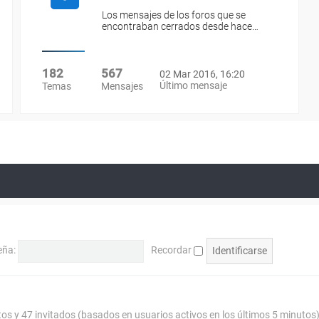
Los mensajes de los foros que se
encontraban cerrados desde hace…
182
567
02 Mar 2016, 16:20
Último mensaje
Temas
Mensajes
eña:
Recordar
tos y 47 invitados (basados en usuarios activos en los últimos 5 minutos