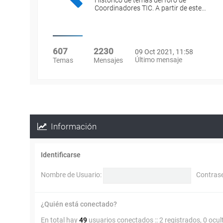
Histórico de temas del foro de
Coordinadores TIC. A partir de este…
607
2230
09 Oct 2021, 11:58
Último mensaje
Temas
Mensajes
Información
Identificarse
Nombre de Usuario:
Contras
¿Quién está conectado?
En total hay
49
usuarios conectados :: 2 registrados, 0 ocul