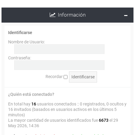
Información
Identificarse
Nombre de Usuario:
Contraseña:
Recordar
¿Quién está conectado?
En total hay
16
usuarios conectados :: 0 registrados, 0 ocultos y
16 invitados (basados en usuarios activos en los últimos 5
minutos)
La mayor cantidad de usuarios identificados fue
6673
el 29
May 2026, 14:36