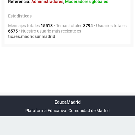
Referencia:
Administradores
,
Moderadores globales
Estadísticas
Mensajes totales
15513
• Temas totales
3794
• Usuarios totales
6575
• Nuestro usuario más reciente es
tic.ies.madridsur.madrid
Powered by
phpBB
™
Índice general
Todos los horarios
Privacidad
Borrar cookies
Condiciones
Contáctanos
EducaMadrid
Traducción al español por
phpBB España
-
son
UTC+02:00
Plataforma Educativa. Comunidad de Madrid
-
Ayuda
(en ventana nueva)
Certificación
Buzó
de
anóni