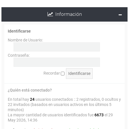
Información
Identificarse
Nombre de Usuario:
Contraseña:
Recordar
¿Quién está conectado?
En total hay
24
usuarios conectados :: 2 registrados, 0 ocultos y
22 invitados (basados en usuarios activos en los últimos 5
minutos)
La mayor cantidad de usuarios identificados fue
6673
el 29
May 2026, 14:36