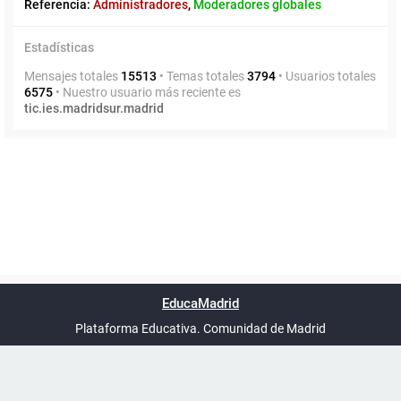
Referencia:
Administradores
,
Moderadores globales
Estadísticas
Mensajes totales
15513
• Temas totales
3794
• Usuarios totales
6575
• Nuestro usuario más reciente es
tic.ies.madridsur.madrid
Powered by
phpBB
™
Índice general
Todos los horarios
Privacidad
Borrar cookies
Condiciones
Contáctanos
EducaMadrid
Traducción al español por
phpBB España
-
son
UTC+02:00
Plataforma Educativa. Comunidad de Madrid
-
Ayuda
(en ventana nueva)
Certificación
Buzó
de
anóni