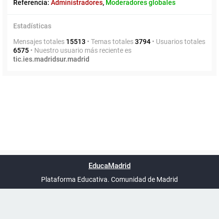
Referencia:
Administradores
,
Moderadores globales
Estadísticas
Mensajes totales
15513
• Temas totales
3794
• Usuarios totales
6575
• Nuestro usuario más reciente es
tic.ies.madridsur.madrid
Powered by
phpBB
™
Índice general
Todos los horarios
Privacidad
Borrar cookies
Condiciones
Contáctanos
EducaMadrid
Traducción al español por
phpBB España
-
son
UTC+02:00
Plataforma Educativa. Comunidad de Madrid
-
Ayuda
(en ventana nueva)
Certificación
Buzó
de
anóni