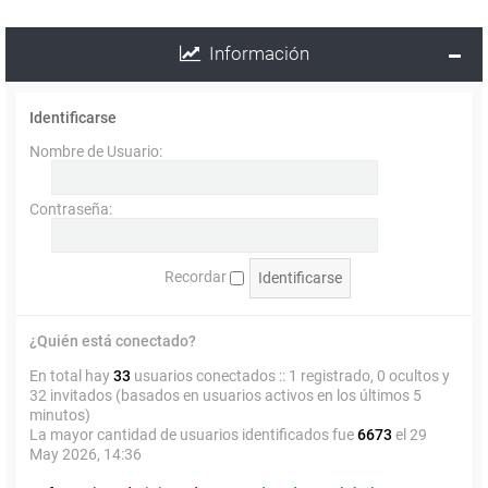
Información
Identificarse
Nombre de Usuario:
Contraseña:
Recordar
¿Quién está conectado?
En total hay
33
usuarios conectados :: 1 registrado, 0 ocultos y
32 invitados (basados en usuarios activos en los últimos 5
minutos)
La mayor cantidad de usuarios identificados fue
6673
el 29
May 2026, 14:36