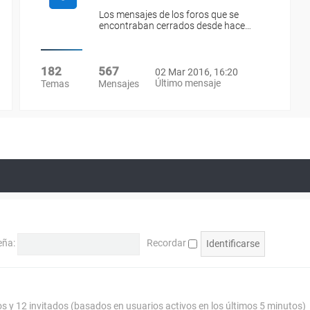
Los mensajes de los foros que se
encontraban cerrados desde hace…
182
567
02 Mar 2016, 16:20
Último mensaje
Temas
Mensajes
eña:
Recordar
os y 12 invitados (basados en usuarios activos en los últimos 5 minutos)