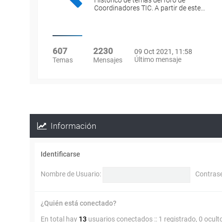
Histórico de temas del foro de
Coordinadores TIC. A partir de este…
607
2230
09 Oct 2021, 11:58
Último mensaje
Temas
Mensajes
Información
Identificarse
Nombre de Usuario:
Contras
¿Quién está conectado?
En total hay
13
usuarios conectados :: 1 registrado, 0 ocult