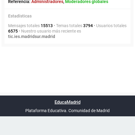
Referencia:
Administradores
,
Moderadores globales
Estadísticas
Mensajes totales
15513
• Temas totales
3794
• Usuarios totales
6575
• Nuestro usuario más reciente es
tic.ies.madridsur.madrid
Powered by
phpBB
™
Índice general
Todos los horarios
Privacidad
Borrar cookies
Condiciones
Contáctanos
EducaMadrid
Traducción al español por
phpBB España
-
son
UTC+02:00
Plataforma Educativa. Comunidad de Madrid
-
Ayuda
(en ventana nueva)
Certificación
Buzó
de
anóni