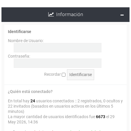
Información
Identificarse
Nombre de Usuario:
Contraseña:
Recordar
¿Quién está conectado?
En total hay
24
usuarios conectados :: 2 registrados, 0 ocultos y
22 invitados (basados en usuarios activos en los últimos 5
minutos)
La mayor cantidad de usuarios identificados fue
6673
el 29
May 2026, 14:36