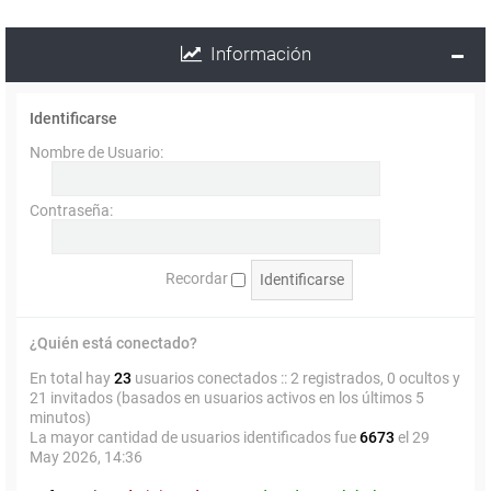
Información
Identificarse
Nombre de Usuario:
Contraseña:
Recordar
¿Quién está conectado?
En total hay
23
usuarios conectados :: 2 registrados, 0 ocultos y
21 invitados (basados en usuarios activos en los últimos 5
minutos)
La mayor cantidad de usuarios identificados fue
6673
el 29
May 2026, 14:36