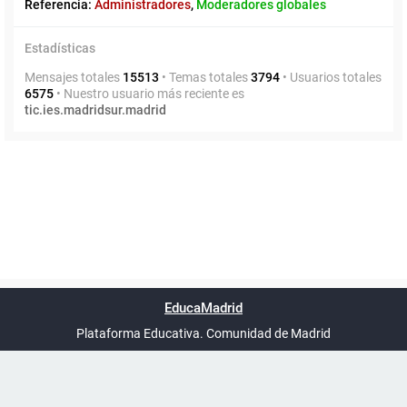
Referencia:
Administradores
,
Moderadores globales
Estadísticas
Mensajes totales
15513
• Temas totales
3794
• Usuarios totales
6575
• Nuestro usuario más reciente es
tic.ies.madridsur.madrid
Powered by
phpBB
™
Índice general
Todos los horarios
Privacidad
Borrar cookies
Condiciones
Contáctanos
EducaMadrid
Traducción al español por
phpBB España
-
son
UTC+02:00
Plataforma Educativa. Comunidad de Madrid
-
Ayuda
(en ventana nueva)
Certificación
Buzó
de
anóni