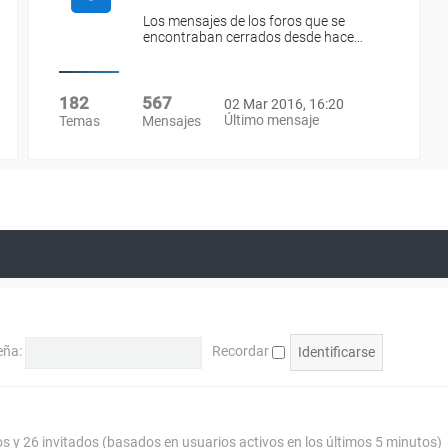
Los mensajes de los foros que se
encontraban cerrados desde hace…
182
567
02 Mar 2016, 16:20
Último mensaje
Temas
Mensajes
eña:
Recordar
os y 26 invitados (basados en usuarios activos en los últimos 5 minutos)