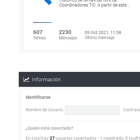
Histórico de temas del foro de
Coordinadores TIC. A partir de este…
607
2230
09 Oct 2021, 11:58
Último mensaje
Temas
Mensajes
Información
Identificarse
Nombre de Usuario:
Contras
¿Quién está conectado?
En total hay
27
usuarios conectados :: 1 registrado, 0 ocult