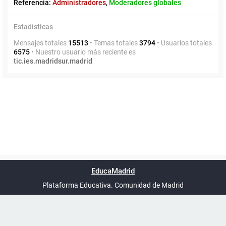
Referencia:
Administradores
,
Moderadores globales
Estadísticas
Mensajes totales
15513
• Temas totales
3794
• Usuarios totales
6575
• Nuestro usuario más reciente es
tic.ies.madridsur.madrid
Powered by
phpBB
™
Índice general
Todos los horarios
Privacidad
Borrar cookies
Condiciones
Contáctanos
EducaMadrid
Traducción al español por
phpBB España
-
son
UTC+02:00
Plataforma Educativa. Comunidad de Madrid
-
Ayuda
(en ventana nueva)
Certificación
Buzó
de
anóni