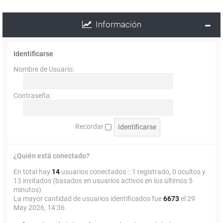
Información
Identificarse
Nombre de Usuario:
Contraseña:
Recordar
¿Quién está conectado?
En total hay
14
usuarios conectados :: 1 registrado, 0 ocultos y
13 invitados (basados en usuarios activos en los últimos 5
minutos)
La mayor cantidad de usuarios identificados fue
6673
el 29
May 2026, 14:36