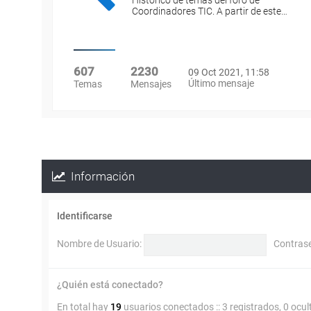
Histórico de temas del foro de
Coordinadores TIC. A partir de este…
607
2230
09 Oct 2021, 11:58
Último mensaje
Temas
Mensajes
Información
Identificarse
Nombre de Usuario:
Contras
¿Quién está conectado?
En total hay
19
usuarios conectados :: 3 registrados, 0 ocul