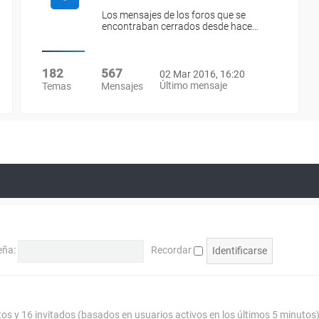
Los mensajes de los foros que se
encontraban cerrados desde hace…
182
567
02 Mar 2016, 16:20
Último mensaje
Temas
Mensajes
eña:
Recordar
tos y 16 invitados (basados en usuarios activos en los últimos 5 minutos