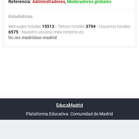
Referencia:
Administradores
,
Moderadores globales
Estadísticas
Mensajes totales
15513
• Temas totales
3794
• Usuarios totales
6575
• Nuestro usuario más reciente es
tic.ies.madridsur.madrid
Powered by
phpBB
™
Índice general
Todos los horarios
Privacidad
Borrar cookies
Condiciones
Contáctanos
EducaMadrid
Traducción al español por
phpBB España
-
son
UTC+02:00
Plataforma Educativa. Comunidad de Madrid
-
Ayuda
(en ventana nueva)
Certificación
Buzó
de
anóni