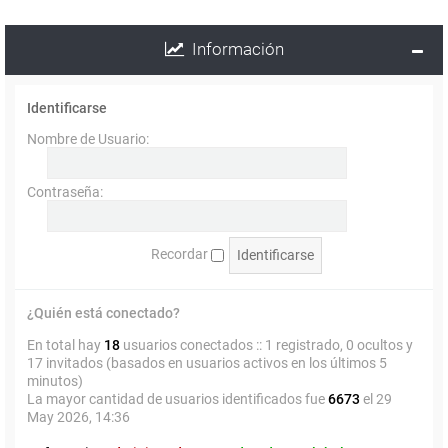
Información
Identificarse
Nombre de Usuario:
Contraseña:
Recordar
¿Quién está conectado?
En total hay
18
usuarios conectados :: 1 registrado, 0 ocultos y
17 invitados (basados en usuarios activos en los últimos 5
minutos)
La mayor cantidad de usuarios identificados fue
6673
el 29
May 2026, 14:36