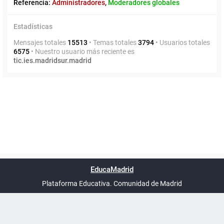
Referencia:
Administradores
,
Moderadores globales
Estadísticas
Mensajes totales
15513
• Temas totales
3794
• Usuarios totales
6575
• Nuestro usuario más reciente es
tic.ies.madridsur.madrid
Powered by
phpBB
™
Índice general
Todos los horarios
Privacidad
Borrar cookies
Condiciones
Contáctanos
EducaMadrid
Traducción al español por
phpBB España
-
son
UTC+02:00
Plataforma Educativa. Comunidad de Madrid
-
Ayuda
(en ventana nueva)
Certificación
Buzó
de
anóni