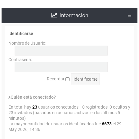
Información
Identificarse
Nombre de Usuario:
Contraseña:
Recordar
¿Quién está conectado?
En total hay
23
usuarios conectados :: 0 registrados, 0 ocultos y
23 invitados (basados en usuarios activos en los últimos 5
minutos)
La mayor cantidad de usuarios identificados fue
6673
el 29
May 2026, 14:36