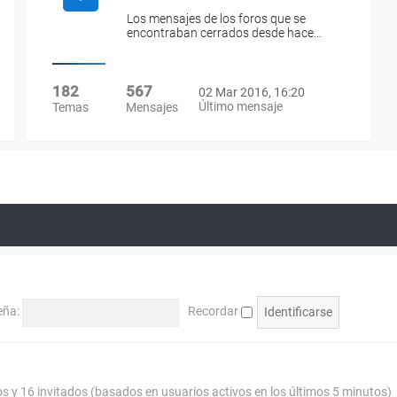
Los mensajes de los foros que se
encontraban cerrados desde hace…
182
567
02 Mar 2016, 16:20
Último mensaje
Temas
Mensajes
eña:
Recordar
os y 16 invitados (basados en usuarios activos en los últimos 5 minutos)