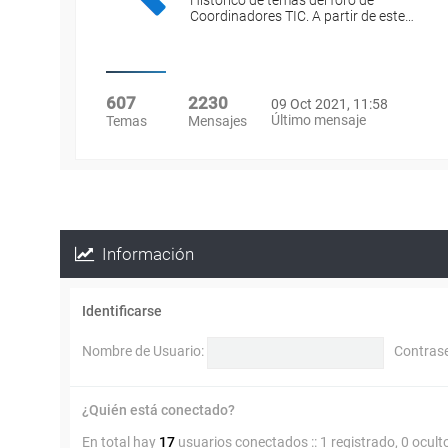
Histórico de temas del foro de
Coordinadores TIC. A partir de este…
607
2230
09 Oct 2021, 11:58
Último mensaje
Temas
Mensajes
Información
Identificarse
Nombre de Usuario:
Contras
¿Quién está conectado?
En total hay
17
usuarios conectados :: 1 registrado, 0 ocult