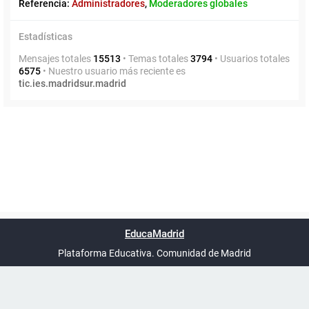
Referencia:
Administradores
,
Moderadores globales
Estadísticas
Mensajes totales
15513
• Temas totales
3794
• Usuarios totales
6575
• Nuestro usuario más reciente es
tic.ies.madridsur.madrid
Powered by
phpBB
™
Índice general
Todos los horarios
Privacidad
Borrar cookies
Condiciones
Contáctanos
EducaMadrid
Traducción al español por
phpBB España
-
son
UTC+02:00
Plataforma Educativa. Comunidad de Madrid
-
Ayuda
(en ventana nueva)
Certificación
Buzó
de
anóni