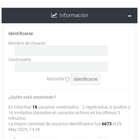
Información
Identificarse
Nombre de Usuario:
Contraseña:
Recordar
¿Quién está conectado?
En total hay
18
usuarios conectados :: 2 registrados, 0 ocultos y
16 invitados (basados en usuarios activos en los últimos 5
minutos)
La mayor cantidad de usuarios identificados fue
6673
el 29
May 2026, 14:36