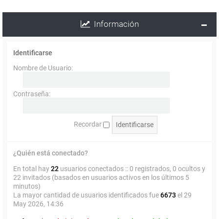
Información
Identificarse
Nombre de Usuario:
Contraseña:
Recordar
¿Quién está conectado?
En total hay
22
usuarios conectados :: 0 registrados, 0 ocultos y
22 invitados (basados en usuarios activos en los últimos 5
minutos)
La mayor cantidad de usuarios identificados fue
6673
el 29
May 2026, 14:36