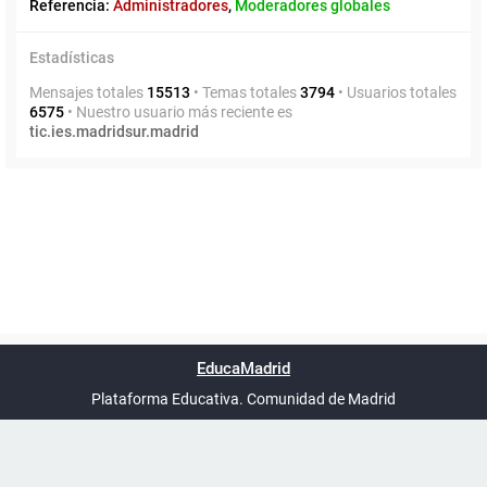
Referencia:
Administradores
,
Moderadores globales
Estadísticas
Mensajes totales
15513
• Temas totales
3794
• Usuarios totales
6575
• Nuestro usuario más reciente es
tic.ies.madridsur.madrid
Powered by
phpBB
™
Índice general
Todos los horarios
Privacidad
Borrar cookies
Condiciones
Contáctanos
EducaMadrid
Traducción al español por
phpBB España
-
son
UTC+02:00
Plataforma Educativa. Comunidad de Madrid
-
Ayuda
(en ventana nueva)
Certificación
Buzó
de
anóni