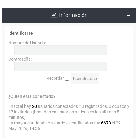
Información
Identificarse
Nombre de Usuario:
Contraseña:
Recordar
¿Quién está conectado?
En total hay
20
usuarios conectados :: 3 registrados, 0 ocultos y
17 invitados (basados en usuarios activos en los últimos 5
minutos)
La mayor cantidad de usuarios identificados fue
6673
el 29
May 2026, 14:36