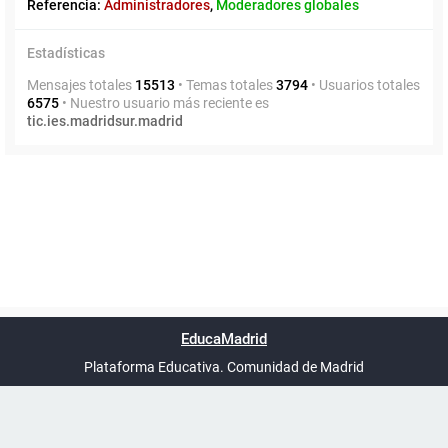
Referencia:
Administradores
,
Moderadores globales
Estadísticas
Mensajes totales
15513
• Temas totales
3794
• Usuarios totales
6575
• Nuestro usuario más reciente es
tic.ies.madridsur.madrid
Powered by
phpBB
™
Índice general
Todos los horarios
Privacidad
Borrar cookies
Condiciones
Contáctanos
EducaMadrid
Traducción al español por
phpBB España
-
son
UTC+02:00
Plataforma Educativa. Comunidad de Madrid
-
Ayuda
(en ventana nueva)
Certificación
Buzó
de
anóni