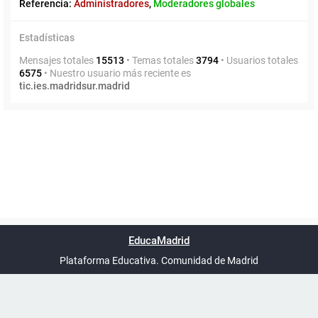
Referencia:
Administradores
,
Moderadores globales
Estadísticas
Mensajes totales
15513
• Temas totales
3794
• Usuarios totales
6575
• Nuestro usuario más reciente es
tic.ies.madridsur.madrid
Powered by
phpBB
™
Índice general
Todos los horarios
Privacidad
Borrar cookies
Condiciones
Contáctanos
EducaMadrid
Traducción al español por
phpBB España
-
son
UTC+02:00
Plataforma Educativa. Comunidad de Madrid
-
Ayuda
(en ventana nueva)
Certificación
Buzó
de
anóni