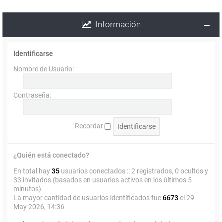
Información
Identificarse
Nombre de Usuario:
Contraseña:
Recordar
¿Quién está conectado?
En total hay
35
usuarios conectados :: 2 registrados, 0 ocultos y
33 invitados (basados en usuarios activos en los últimos 5
minutos)
La mayor cantidad de usuarios identificados fue
6673
el 29
May 2026, 14:36