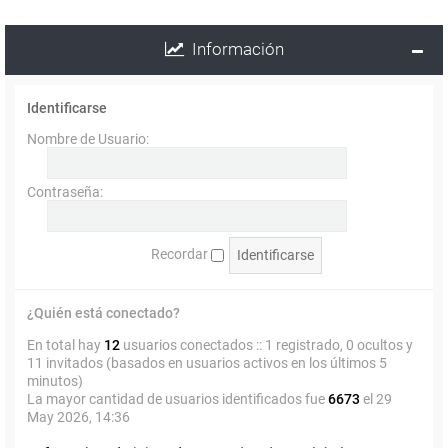
Información
Identificarse
Nombre de Usuario:
Contraseña:
Recordar
¿Quién está conectado?
En total hay
12
usuarios conectados :: 1 registrado, 0 ocultos y
11 invitados (basados en usuarios activos en los últimos 5
minutos)
La mayor cantidad de usuarios identificados fue
6673
el 29
May 2026, 14:36