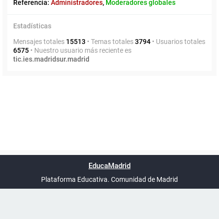
Referencia:
Administradores
,
Moderadores globales
Estadísticas
Mensajes totales
15513
• Temas totales
3794
• Usuarios totales
6575
• Nuestro usuario más reciente es
tic.ies.madridsur.madrid
Powered by
phpBB
™
Índice general
Todos los horarios
Privacidad
Borrar cookies
Condiciones
Contáctanos
EducaMadrid
Traducción al español por
phpBB España
-
son
UTC+02:00
Plataforma Educativa. Comunidad de Madrid
-
Ayuda
(en ventana nueva)
Certificación
Buzó
de
anóni