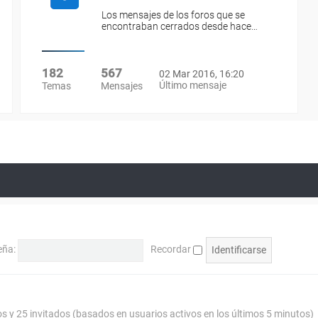
Los mensajes de los foros que se
encontraban cerrados desde hace…
182
567
02 Mar 2016, 16:20
Último mensaje
Temas
Mensajes
eña:
Recordar
os y 25 invitados (basados en usuarios activos en los últimos 5 minutos)