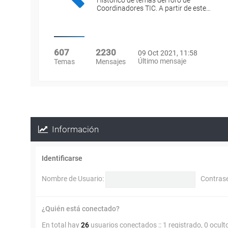
Histórico de temas del foro de
Coordinadores TIC. A partir de este…
607
2230
09 Oct 2021, 11:58
Último mensaje
Temas
Mensajes
Información
Identificarse
Nombre de Usuario:
Contras
¿Quién está conectado?
En total hay
26
usuarios conectados :: 1 registrado, 0 ocult