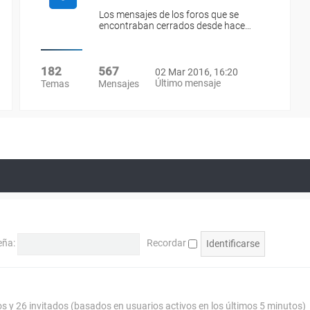
Los mensajes de los foros que se
encontraban cerrados desde hace…
182
567
02 Mar 2016, 16:20
Último mensaje
Temas
Mensajes
eña:
Recordar
os y 26 invitados (basados en usuarios activos en los últimos 5 minutos)