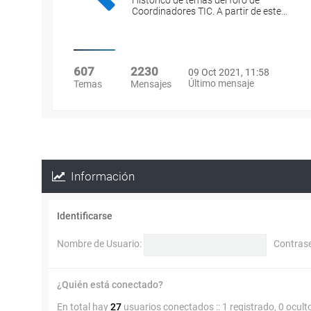
Histórico de temas del foro de
Coordinadores TIC. A partir de este…
607
2230
09 Oct 2021, 11:58
Último mensaje
Temas
Mensajes
Información
Identificarse
Nombre de Usuario:
Contras
¿Quién está conectado?
En total hay
27
usuarios conectados :: 1 registrado, 0 ocult