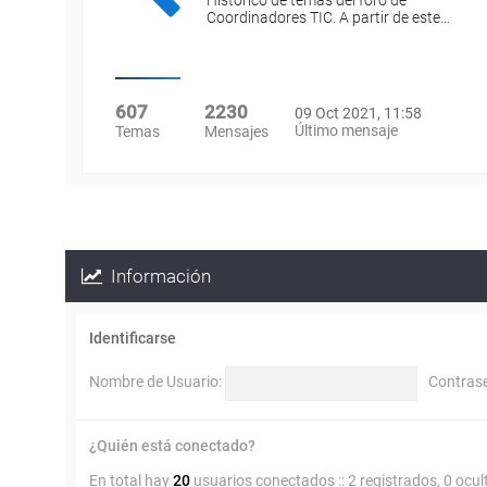
Histórico de temas del foro de
Coordinadores TIC. A partir de este…
607
2230
09 Oct 2021, 11:58
Último mensaje
Temas
Mensajes
Información
Identificarse
Nombre de Usuario:
Contras
¿Quién está conectado?
En total hay
20
usuarios conectados :: 2 registrados, 0 ocul