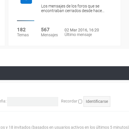
Los mensajes de los foros que se
encontraban cerrados desde hace…
182
567
02 Mar 2016, 16:20
Último mensaje
Temas
Mensajes
eña:
Recordar
tos y 18 invitados (basados en usuarios activos en los últimos 5 minutos