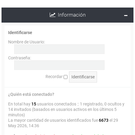
Información
Identificarse
Nombre de Usuario:
Contraseña:
Recordar
¿Quién está conectado?
En total hay
15
usuarios conectados :: 1 registrado, 0 ocultos y
14 invitados (basados en usuarios activos en los últimos 5
minutos)
La mayor cantidad de usuarios identificados fue
6673
el 29
May 2026, 14:36