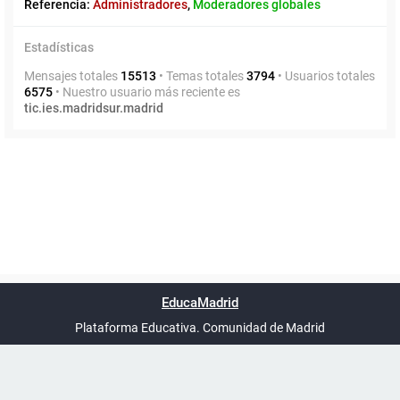
Referencia:
Administradores
,
Moderadores globales
Estadísticas
Mensajes totales
15513
• Temas totales
3794
• Usuarios totales
6575
• Nuestro usuario más reciente es
tic.ies.madridsur.madrid
Powered by
phpBB
™
Índice general
Todos los horarios
Privacidad
Borrar cookies
Condiciones
Contáctanos
EducaMadrid
Traducción al español por
phpBB España
-
son
UTC+02:00
Plataforma Educativa. Comunidad de Madrid
-
Ayuda
(en ventana nueva)
Certificación
Buzó
de
anóni