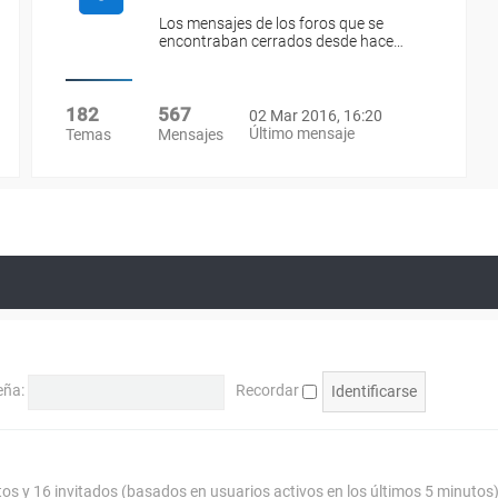
Los mensajes de los foros que se
encontraban cerrados desde hace…
182
567
02 Mar 2016, 16:20
Último mensaje
Temas
Mensajes
eña:
Recordar
tos y 16 invitados (basados en usuarios activos en los últimos 5 minutos