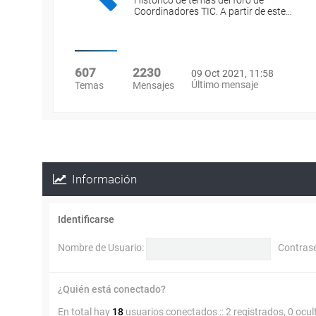
Histórico de temas del foro de
Coordinadores TIC. A partir de este…
607
2230
09 Oct 2021, 11:58
Último mensaje
Temas
Mensajes
Información
Identificarse
Nombre de Usuario:
Contras
¿Quién está conectado?
En total hay
18
usuarios conectados :: 2 registrados, 0 ocul