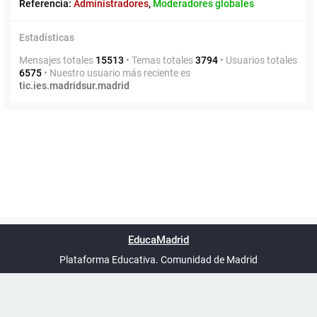
Referencia:
Administradores
,
Moderadores globales
Estadísticas
Mensajes totales
15513
• Temas totales
3794
• Usuarios totales
6575
• Nuestro usuario más reciente es
tic.ies.madridsur.madrid
Powered by
phpBB
™
Índice general
Todos los horarios
Privacidad
Borrar cookies
Condiciones
Contáctanos
EducaMadrid
Traducción al español por
phpBB España
-
son
UTC+02:00
Plataforma Educativa. Comunidad de Madrid
-
Ayuda
(en ventana nueva)
Certificación
Buzó
de
anóni