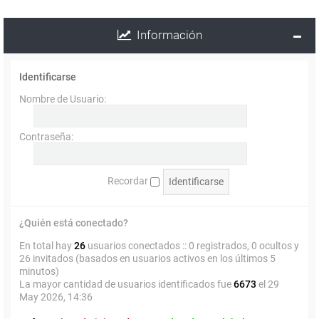
Información
Identificarse
Nombre de Usuario:
Contraseña:
Recordar
¿Quién está conectado?
En total hay
26
usuarios conectados :: 0 registrados, 0 ocultos y
26 invitados (basados en usuarios activos en los últimos 5
minutos)
La mayor cantidad de usuarios identificados fue
6673
el 29
May 2026, 14:36