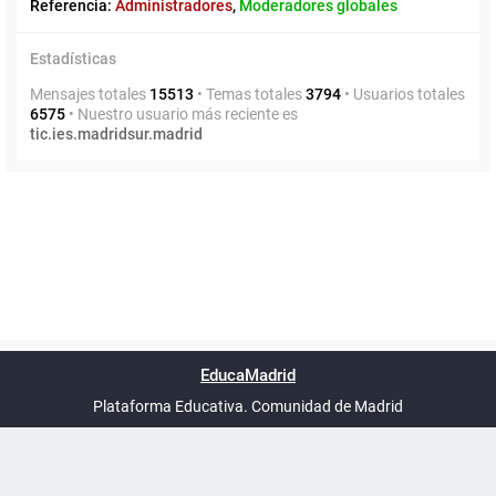
Referencia:
Administradores
,
Moderadores globales
Estadísticas
Mensajes totales
15513
• Temas totales
3794
• Usuarios totales
6575
• Nuestro usuario más reciente es
tic.ies.madridsur.madrid
Powered by
phpBB
™
Índice general
Todos los horarios
Privacidad
Borrar cookies
Condiciones
Contáctanos
EducaMadrid
Traducción al español por
phpBB España
-
son
UTC+02:00
Plataforma Educativa. Comunidad de Madrid
-
Ayuda
(en ventana nueva)
Certificación
Buzó
de
anóni