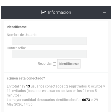
Información
Identificarse
Nombre de Usuario:
Contraseña:
Recordar
¿Quién está conectado?
En total hay
13
usuarios conectados :: 2 registrados, 0 ocultos y
11 invitados (basados en usuarios activos en los últimos 5
minutos)
La mayor cantidad de usuarios identificados fue
6673
el 29
May 2026, 14:36