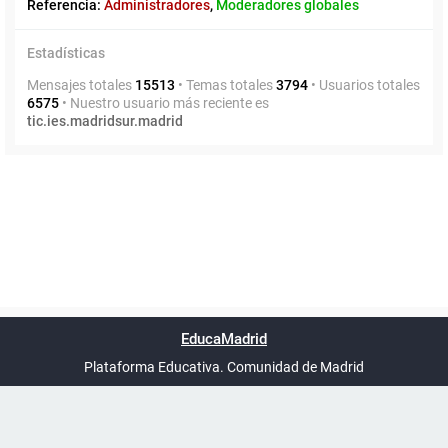
Referencia:
Administradores
,
Moderadores globales
Estadísticas
Mensajes totales
15513
• Temas totales
3794
• Usuarios totales
6575
• Nuestro usuario más reciente es
tic.ies.madridsur.madrid
Powered by
phpBB
™
Índice general
Todos los horarios
Privacidad
Borrar cookies
Condiciones
Contáctanos
EducaMadrid
Traducción al español por
phpBB España
-
son
UTC+02:00
Plataforma Educativa. Comunidad de Madrid
-
Ayuda
(en ventana nueva)
Certificación
Buzó
de
anóni