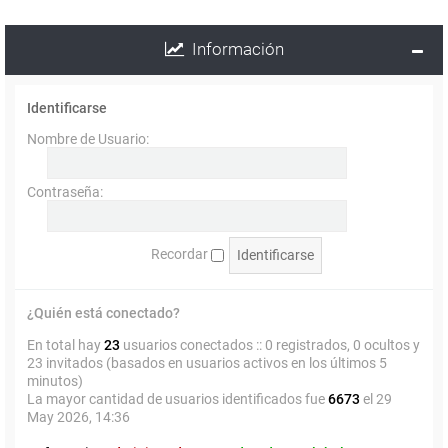
Información
Identificarse
Nombre de Usuario:
Contraseña:
Recordar
¿Quién está conectado?
En total hay
23
usuarios conectados :: 0 registrados, 0 ocultos y
23 invitados (basados en usuarios activos en los últimos 5
minutos)
La mayor cantidad de usuarios identificados fue
6673
el 29
May 2026, 14:36