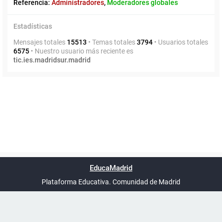
Referencia:
Administradores
,
Moderadores globales
Estadísticas
Mensajes totales
15513
• Temas totales
3794
• Usuarios totales
6575
• Nuestro usuario más reciente es
tic.ies.madridsur.madrid
Powered by
phpBB
™
Índice general
Todos los horarios
Privacidad
Borrar cookies
Condiciones
Contáctanos
EducaMadrid
Traducción al español por
phpBB España
-
son
UTC+02:00
Plataforma Educativa. Comunidad de Madrid
-
Ayuda
(en ventana nueva)
Certificación
Buzó
de
anóni