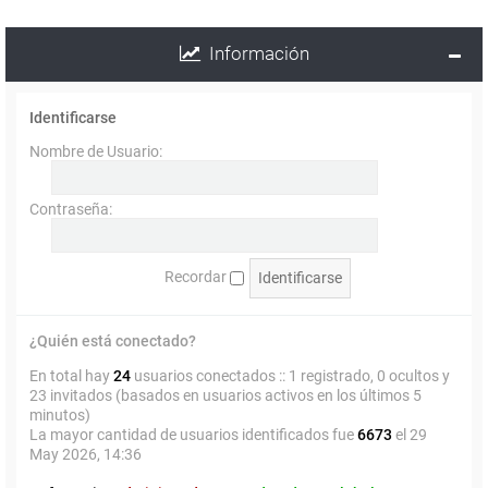
Información
Identificarse
Nombre de Usuario:
Contraseña:
Recordar
¿Quién está conectado?
En total hay
24
usuarios conectados :: 1 registrado, 0 ocultos y
23 invitados (basados en usuarios activos en los últimos 5
minutos)
La mayor cantidad de usuarios identificados fue
6673
el 29
May 2026, 14:36