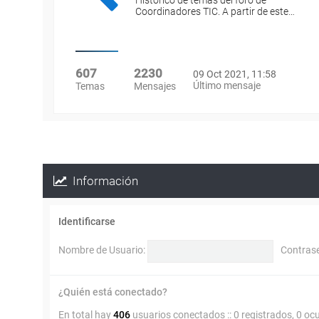
Histórico de temas del foro de
Coordinadores TIC. A partir de este…
607
2230
09 Oct 2021, 11:58
Último mensaje
Temas
Mensajes
Información
Identificarse
Nombre de Usuario:
Contras
¿Quién está conectado?
En total hay
406
usuarios conectados :: 0 registrados, 0 oc