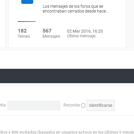
Los mensajes de los foros que se
encontraban cerrados desde hace…
182
567
02 Mar 2016, 16:20
Último mensaje
Temas
Mensajes
eña:
Recordar
ultos y 406 invitados (basados en usuarios activos en los últimos 5 minut