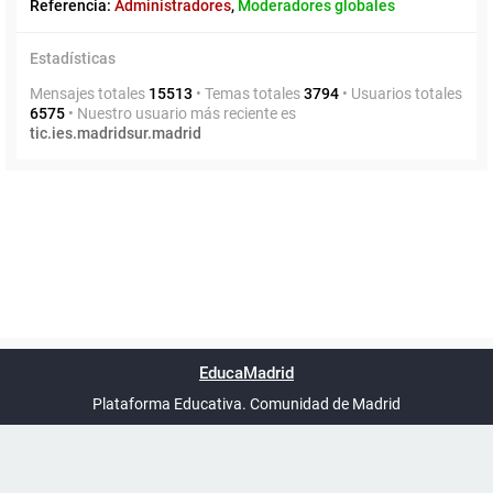
Referencia:
Administradores
,
Moderadores globales
Estadísticas
Mensajes totales
15513
• Temas totales
3794
• Usuarios totales
6575
• Nuestro usuario más reciente es
tic.ies.madridsur.madrid
Powered by
phpBB
™
Índice general
Todos los horarios
Privacidad
Borrar cookies
Condiciones
Contáctanos
EducaMadrid
Traducción al español por
phpBB España
-
son
UTC+02:00
Plataforma Educativa. Comunidad de Madrid
-
Ayuda
(en ventana nueva)
Certificación
Buzó
de
anóni