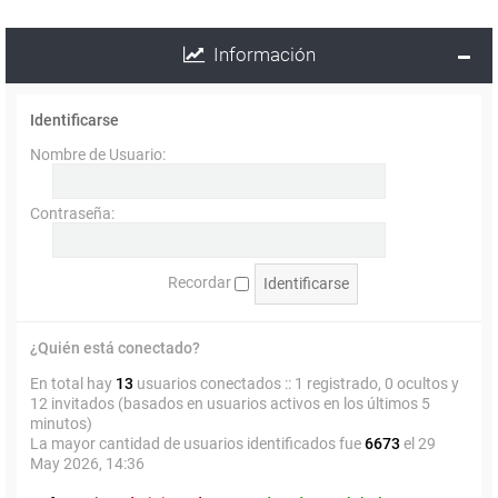
Información
Identificarse
Nombre de Usuario:
Contraseña:
Recordar
¿Quién está conectado?
En total hay
13
usuarios conectados :: 1 registrado, 0 ocultos y
12 invitados (basados en usuarios activos en los últimos 5
minutos)
La mayor cantidad de usuarios identificados fue
6673
el 29
May 2026, 14:36