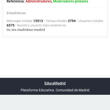
Referencia:
Administradores
,
Moderadores globales
Estadísticas
Mensajes totales
15513
• Temas totales
3794
• Usuarios totales
6575
• Nuestro usuario más reciente es
tic.ies.madridsur.madrid
Powered by
phpBB
™
Índice general
Todos los horarios
Privacidad
Borrar cookies
Condiciones
Contáctanos
EducaMadrid
Traducción al español por
phpBB España
-
son
UTC+02:00
Plataforma Educativa. Comunidad de Madrid
-
Ayuda
(en ventana nueva)
Certificación
Buzó
de
anóni