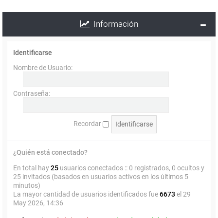
Información
Identificarse
Nombre de Usuario:
Contraseña:
Recordar
¿Quién está conectado?
En total hay
25
usuarios conectados :: 0 registrados, 0 ocultos y
25 invitados (basados en usuarios activos en los últimos 5
minutos)
La mayor cantidad de usuarios identificados fue
6673
el 29
May 2026, 14:36