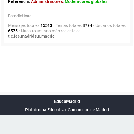
Referencia:
Administradores
,
Moderadores globales
Estadísticas
Mensajes totales
15513
• Temas totales
3794
• Usuarios totales
6575
• Nuestro usuario más reciente es
tic.ies.madridsur.madrid
Powered by
phpBB
™
Índice general
Todos los horarios
Privacidad
Borrar cookies
Condiciones
Contáctanos
EducaMadrid
Traducción al español por
phpBB España
-
son
UTC+02:00
Plataforma Educativa. Comunidad de Madrid
-
Ayuda
(en ventana nueva)
Certificación
Buzó
de
anóni