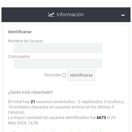
Información
Identificarse
Nombre de Usuario:
Contraseña:
Recordar
¿Quién está conectado?
En total hay
21
usuarios conectados :: 2 registrados, 0 ocultos y
19 invitados (basados en usuarios activos en los últimos 5
minutos)
La mayor cantidad de usuarios identificados fue
6673
el 29
May 2026, 14:36