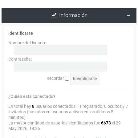
Información
Identificarse
Nombre de Usuario:
Contraseña:
Recordar
¿Quién está conectado?
En total hay
8
usuarios conectados :: 1 registrado, 0 ocultos y 7
invitados (basados en usuarios activos en los últimos 5
minutos)
La mayor cantidad de usuarios identificados fue
6673
el 29
May 2026, 14:36