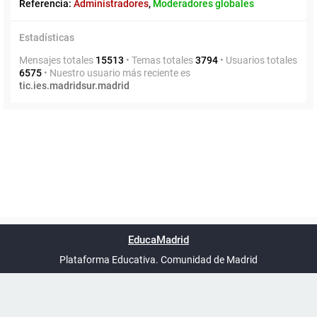
Referencia:
Administradores
,
Moderadores globales
Estadísticas
Mensajes totales
15513
• Temas totales
3794
• Usuarios totales
6575
• Nuestro usuario más reciente es
tic.ies.madridsur.madrid
Powered by
phpBB
™
Índice general
Todos los horarios
Privacidad
Borrar cookies
Condiciones
Contáctanos
EducaMadrid
Traducción al español por
phpBB España
-
son
UTC+02:00
Plataforma Educativa. Comunidad de Madrid
-
Ayuda
(en ventana nueva)
Certificación
Buzó
de
anóni