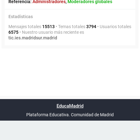
Referencia:
Administradores
,
Moderadores globales
Estadísticas
Mensajes totales
15513
• Temas totales
3794
• Usuarios totales
6575
• Nuestro usuario más reciente es
tic.ies.madridsur.madrid
Powered by
phpBB
™
Índice general
Todos los horarios
Privacidad
Borrar cookies
Condiciones
Contáctanos
EducaMadrid
Traducción al español por
phpBB España
-
son
UTC+02:00
Plataforma Educativa. Comunidad de Madrid
-
Ayuda
(en ventana nueva)
Certificación
Buzó
de
anóni