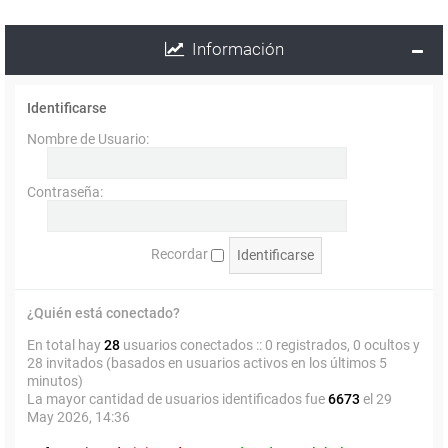
Información
Identificarse
Nombre de Usuario:
Contraseña:
Recordar
¿Quién está conectado?
En total hay
28
usuarios conectados :: 0 registrados, 0 ocultos y
28 invitados (basados en usuarios activos en los últimos 5
minutos)
La mayor cantidad de usuarios identificados fue
6673
el 29
May 2026, 14:36