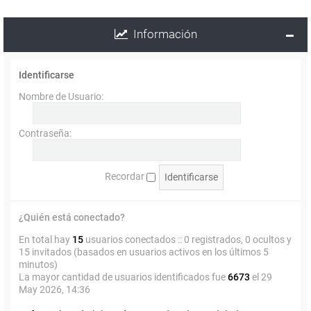
Información
Identificarse
Nombre de Usuario:
Contraseña:
Recordar
¿Quién está conectado?
En total hay
15
usuarios conectados :: 0 registrados, 0 ocultos y
15 invitados (basados en usuarios activos en los últimos 5
minutos)
La mayor cantidad de usuarios identificados fue
6673
el 29
May 2026, 14:36