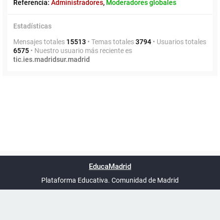
Referencia:
Administradores
,
Moderadores globales
Estadísticas
Mensajes totales
15513
• Temas totales
3794
• Usuarios totales
6575
• Nuestro usuario más reciente es
tic.ies.madridsur.madrid
Powered by
phpBB
™
Índice general
Todos los horarios
Privacidad
Borrar cookies
Condiciones
Contáctanos
EducaMadrid
Traducción al español por
phpBB España
-
son
UTC+02:00
Plataforma Educativa. Comunidad de Madrid
-
Ayuda
(en ventana nueva)
Certificación
Buzó
de
anóni