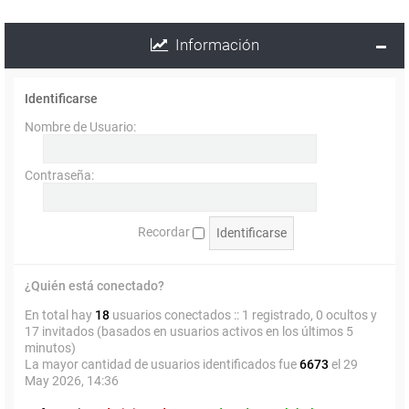
Información
Identificarse
Nombre de Usuario:
Contraseña:
Recordar
¿Quién está conectado?
En total hay
18
usuarios conectados :: 1 registrado, 0 ocultos y
17 invitados (basados en usuarios activos en los últimos 5
minutos)
La mayor cantidad de usuarios identificados fue
6673
el 29
May 2026, 14:36