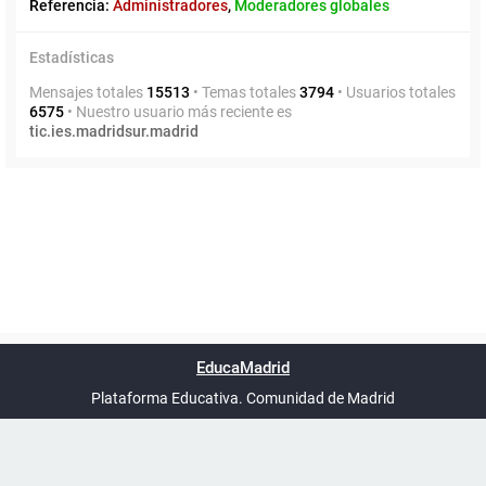
Referencia:
Administradores
,
Moderadores globales
Estadísticas
Mensajes totales
15513
• Temas totales
3794
• Usuarios totales
6575
• Nuestro usuario más reciente es
tic.ies.madridsur.madrid
Powered by
phpBB
™
Índice general
Todos los horarios
Privacidad
Borrar cookies
Condiciones
Contáctanos
EducaMadrid
Traducción al español por
phpBB España
-
son
UTC+02:00
Plataforma Educativa. Comunidad de Madrid
-
Ayuda
(en ventana nueva)
Certificación
Buzó
de
anóni