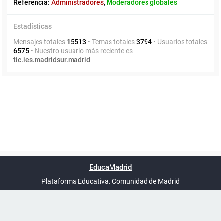
Referencia:
Administradores
,
Moderadores globales
Estadísticas
Mensajes totales
15513
• Temas totales
3794
• Usuarios totales
6575
• Nuestro usuario más reciente es
tic.ies.madridsur.madrid
Powered by
phpBB
™
Índice general
Todos los horarios
Privacidad
Borrar cookies
Condiciones
Contáctanos
EducaMadrid
Traducción al español por
phpBB España
-
son
UTC+02:00
Plataforma Educativa. Comunidad de Madrid
-
Ayuda
(en ventana nueva)
Certificación
Buzó
de
anóni