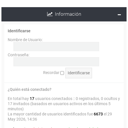
Información
Identificarse
Nombre de Usuario:
Contraseña:
Recordar
¿Quién está conectado?
En total hay
17
usuarios conectados :: 0 registrados, 0 ocultos y
17 invitados (basados en usuarios activos en los últimos 5
minutos)
La mayor cantidad de usuarios identificados fue
6673
el 29
May 2026, 14:36