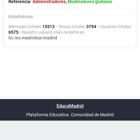
Referencia:
Administradores
,
Moderadores globales
Estadísticas
Mensajes totales
15513
• Temas totales
3794
• Usuarios totales
6575
• Nuestro usuario más reciente es
tic.ies.madridsur.madrid
Powered by
phpBB
™
Índice general
Todos los horarios
Privacidad
Borrar cookies
Condiciones
Contáctanos
EducaMadrid
Traducción al español por
phpBB España
-
son
UTC+02:00
Plataforma Educativa. Comunidad de Madrid
-
Ayuda
(en ventana nueva)
Certificación
Buzó
de
anóni