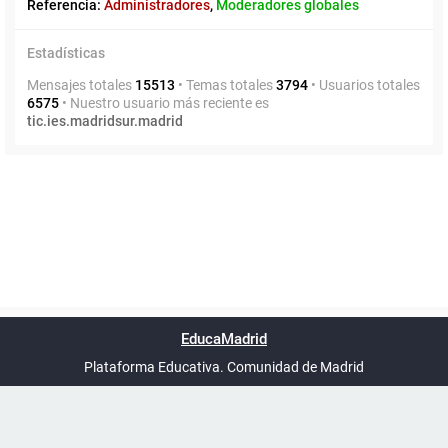
Referencia:
Administradores
,
Moderadores globales
Estadísticas
Mensajes totales
15513
• Temas totales
3794
• Usuarios totales
6575
• Nuestro usuario más reciente es
tic.ies.madridsur.madrid
Powered by
phpBB
™
Índice general
Todos los horarios
Privacidad
Borrar cookies
Condiciones
Contáctanos
EducaMadrid
Traducción al español por
phpBB España
-
son
UTC+02:00
Plataforma Educativa. Comunidad de Madrid
-
Ayuda
(en ventana nueva)
Certificación
Buzó
de
anóni