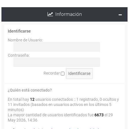
Información
Identificarse
Nombre de Usuario:
Contraseña:
Recordar
¿Quién está conectado?
En total hay
12
usuarios conectados :: 1 registrado, 0 ocultos y
11 invitados (basados en usuarios activos en los últimos 5
minutos)
La mayor cantidad de usuarios identificados fue
6673
el 29
May 2026, 14:36