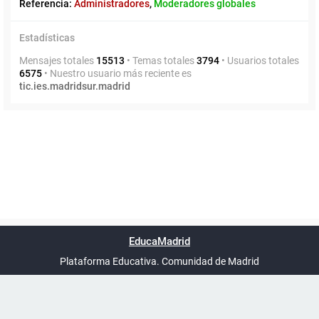
Referencia:
Administradores
,
Moderadores globales
Estadísticas
Mensajes totales
15513
• Temas totales
3794
• Usuarios totales
6575
• Nuestro usuario más reciente es
tic.ies.madridsur.madrid
Powered by
phpBB
™
Índice general
Todos los horarios
Privacidad
Borrar cookies
Condiciones
Contáctanos
EducaMadrid
Traducción al español por
phpBB España
-
son
UTC+02:00
Plataforma Educativa. Comunidad de Madrid
-
Ayuda
(en ventana nueva)
Certificación
Buzó
de
anóni