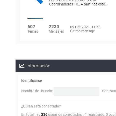
Histórico de temas del foro de
Coordinadores TIC. A partir de este…
607
2230
09 Oct 2021, 11:58
Último mensaje
Temas
Mensajes
Información
Identificarse
Nombre de Usuario:
Contras
¿Quién está conectado?
En total hay
236
usuarios conectados :: 1 registrado, 0 ocu