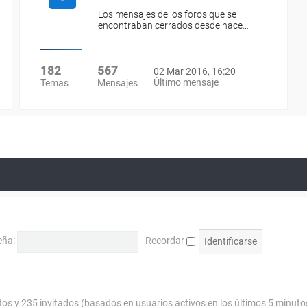
Los mensajes de los foros que se
encontraban cerrados desde hace…
182
567
02 Mar 2016, 16:20
Último mensaje
Temas
Mensajes
eña:
Recordar
ltos y 235 invitados (basados en usuarios activos en los últimos 5 minuto