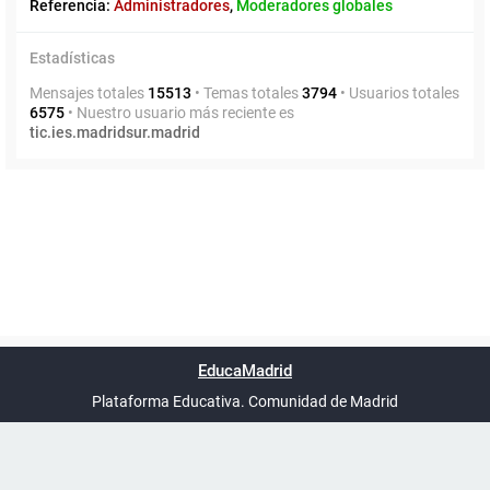
Referencia:
Administradores
,
Moderadores globales
Estadísticas
Mensajes totales
15513
• Temas totales
3794
• Usuarios totales
6575
• Nuestro usuario más reciente es
tic.ies.madridsur.madrid
Powered by
phpBB
™
Índice general
Todos los horarios
Privacidad
Borrar cookies
Condiciones
Contáctanos
EducaMadrid
Traducción al español por
phpBB España
-
son
UTC+02:00
Plataforma Educativa. Comunidad de Madrid
-
Ayuda
(en ventana nueva)
Certificación
Buzó
de
anóni