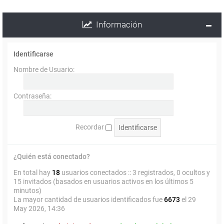
Información
Identificarse
Nombre de Usuario:
Contraseña:
Recordar
¿Quién está conectado?
En total hay
18
usuarios conectados :: 3 registrados, 0 ocultos y
15 invitados (basados en usuarios activos en los últimos 5
minutos)
La mayor cantidad de usuarios identificados fue
6673
el 29
May 2026, 14:36