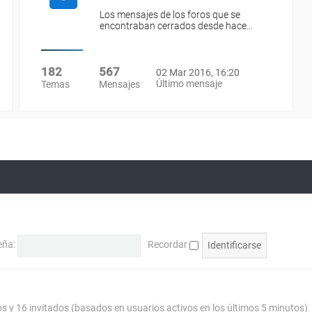
Los mensajes de los foros que se
encontraban cerrados desde hace…
182
567
02 Mar 2016, 16:20
Último mensaje
Temas
Mensajes
eña:
Recordar
os y 16 invitados (basados en usuarios activos en los últimos 5 minutos)