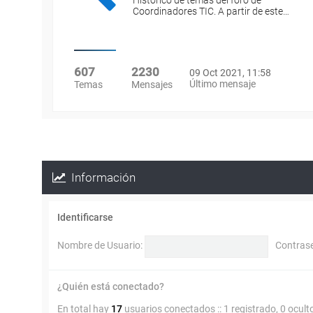
Histórico de temas del foro de
Coordinadores TIC. A partir de este…
607
2230
09 Oct 2021, 11:58
Último mensaje
Temas
Mensajes
Información
Identificarse
Nombre de Usuario:
Contras
¿Quién está conectado?
En total hay
17
usuarios conectados :: 1 registrado, 0 ocult