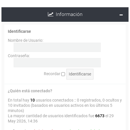
Información
Identificarse
Nombre de Usuario:
Contraseña:
Recordar
¿Quién está conectado?
En total hay
10
usuarios conectados :: 0 registrados, 0 ocultos y
10 invitados (basados en usuarios activos en los últimos 5
minutos)
La mayor cantidad de usuarios identificados fue
6673
el 29
May 2026, 14:36