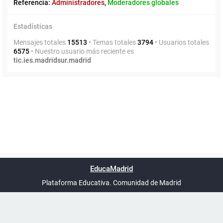
Referencia:
Administradores
,
Moderadores globales
Estadísticas
Mensajes totales
15513
• Temas totales
3794
• Usuarios totales
6575
• Nuestro usuario más reciente es
tic.ies.madridsur.madrid
Powered by
phpBB
™
Índice general
Todos los horarios
Privacidad
Borrar cookies
Condiciones
Contáctanos
EducaMadrid
Traducción al español por
phpBB España
-
son
UTC+02:00
Plataforma Educativa. Comunidad de Madrid
-
Ayuda
(en ventana nueva)
Certificación
Buzó
de
anóni